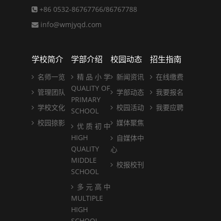
+86 0532-86767766/86767788
info@wmjyqd.com
学校简介
学部介绍
校园动态
招生指南
名师一览
精 品 小 学
新闻资讯
在线缴费
QUALITY OF
管理团队
学部动态
我要报名
PRIMARY
学校文化
校园活动
我要应聘
SCHOOL
校园掠影
媒体聚焦
优 质 初 中
HIGH
自媒体中
QUALITY
心
MIDDLE
校报校刊
SCHOOL
多 元 高 中
MULTIPLE
HIGH
SCHOOL