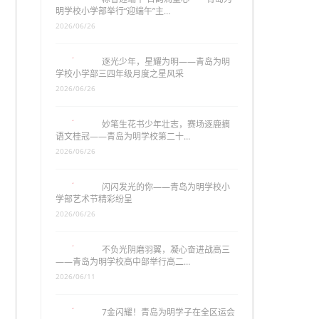
明学校小学部举行“迎端午”主…
2026/06/26
逐光少年，星耀为明——青岛为明
学校小学部三四年级月度之星风采
2026/06/26
妙笔生花书少年壮志，赛场逐鹿摘
语文桂冠——青岛为明学校第二十…
2026/06/26
闪闪发光的你——青岛为明学校小
学部艺术节精彩纷呈
2026/06/26
不负光阴磨羽翼，凝心奋进战高三
——青岛为明学校高中部举行高二…
2026/06/11
7金闪耀！青岛为明学子在全区运会