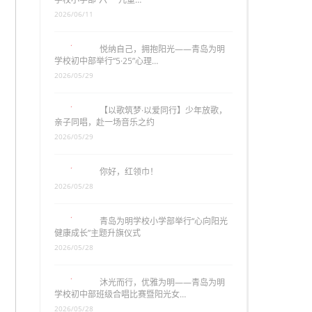
2026/06/11
悦纳自己，拥抱阳光——青岛为明
学校初中部举行“5·25”心理…
2026/05/29
【以歌筑梦·以爱同行】少年放歌，
亲子同唱，赴一场音乐之约
2026/05/29
你好，红领巾！
2026/05/28
青岛为明学校小学部举行“心向阳光
健康成长”主题升旗仪式
2026/05/28
沐光而行，优雅为明——青岛为明
学校初中部班级合唱比赛暨阳光女…