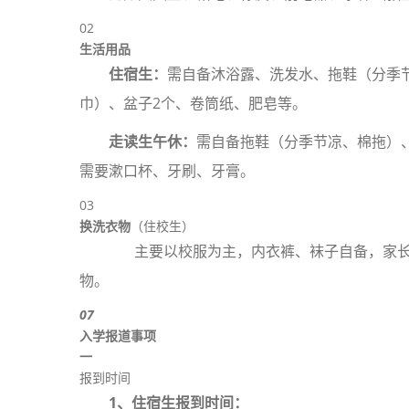
02
生活用品
住宿生：
需自备沐浴露、洗发水、拖鞋（分季
巾）、盆子2个、卷筒纸、肥皂等。
走读生午休：
需自备拖鞋（分季节凉、棉拖）
需要漱口杯、牙刷、牙膏。
03
换洗衣物
（住校生）
主要以校服为主，内衣裤、袜子自备，家长
物。
07
入学报道事项
一
报到时间
1、住宿生报到时间：