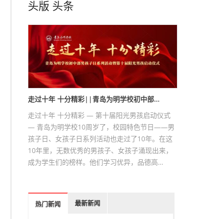
头版
头条
走过十年 十分精彩||青岛为明学校初中部…
走过十年 十分精彩 — 第十届阳光男孩启动仪式
— 青岛为明学校10周岁了，校园特色节日——男
孩子日、女孩子日系列活动也走过了10年。在这
10年里，无数优秀的男孩子、女孩子涌现出来，
成为学生们的榜样。他们学习优异，品德高…
最新新闻
热门新闻