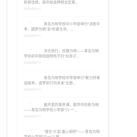
斩获佳绩，高中组金牌榜全区第…
2026/06/11
青岛为明学校中小学部举行“决胜中
考，圆梦为明”及“珍爱生命，…
2026/06/11
沐光而行，优雅为明——青岛为明
学校初中部校园特色节日“女孩子…
2026/06/11
青岛为明学校中学部举行“聚力终章
战高考，逐梦前行向未来”主题…
2026/06/11
童声里的素养课，歌声中的新为明
——青岛为明学校小学部“六一”…
2026/06/11
“爱在‘义’起·童心相伴”——青岛为明
学校小学部“六一”儿童…