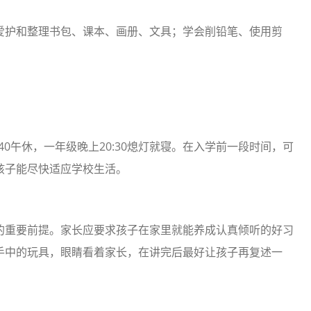
爱护和整理书包、课本、画册、文具；学会削铅笔、使用剪
13:40午休，一年级晚上20:30熄灯就寝。在入学前一段时间，可
孩子能尽快适应学校生活。
的重要前提。家长应要求孩子在家里就能养成认真倾听的好习
手中的玩具，眼睛看着家长，在讲完后最好让孩子再复述一