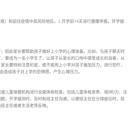
境）和前往疫情中高风险地区。2.开学前14天进行健康申报。开学报
折，因此家长要帮助孩子做好上小学的心理准备。比如，与孩子聊天时
了，要成为一名小学生了，让孩子从家长的口吻中感受成长的自豪，从
。家长要特别注意的是，绝不能用上小学对孩子施加压力，进行恐吓，
话会造成孩子对上学的恐惧感，产生心理压力。
或儿童保健机构进行全面体格检查。包括儿童体格发育、视(听)力、注
问题，开学报到时，及时和班主任沟通，以便班主任在分排座位时，给
向班主任或者生活老师反映。