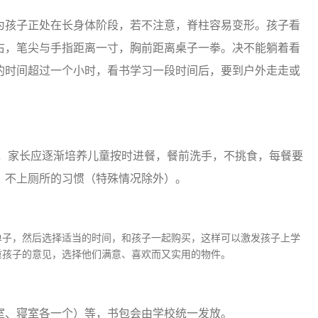
为孩子正处在长身体阶段，若不注意，脊柱容易变形。孩子看
右，笔尖与手指距离一寸，胸前距离桌子一拳。决不能躺着看
的时间超过一个小时，看书学习一段时间后，要到户外走走或
，家长应逐渐培养儿童按时进餐，餐前洗手，不挑食，每餐要
、不上厕所的习惯（特殊情况除外）。
单子，然后选择适当的时间，和孩子一起购买，这样可以激发孩子上学
重孩子的意见，选择他们满意、喜欢而又实用的物件。
室、寝室各一个）等，书包会由学校统一发放。