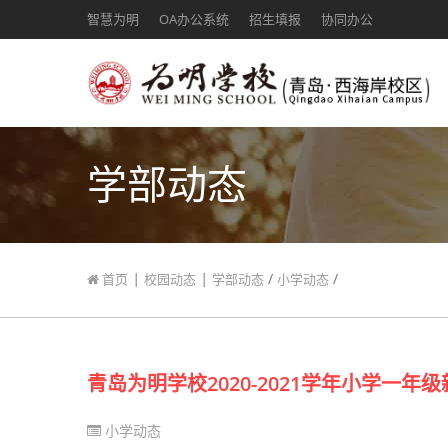
智慧为明
OA办公系统
招生填报
协同办公
学部动态
|
|
/
/
首页
校园动态
学部动态
小学动态
青岛为明学校2020-2021学年小学一年
小学动态