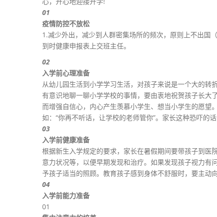
心，开心地迎接开学!
01
疫情防控不放松
1.减少外出，减少到人群密集场所的频次，原则上不出国（
到时健康申报表上交班主任。
02
入学前心理准备
从幼儿园生活到小学学习生活，对孩子来说是一个大的转
有意识地聊一聊小学学校的事情，要由衷地祝贺孩子长大
而增强自信心，内心产生羡慕小学生、想当小学生的愿望
如：“你再不听话，让学校的老师管你”。家长这种恐吓的
03
入学前健康准备
根据新生入学规定的要求，家长在暑假期间要带孩子到医院
意力状况等，以便早期发现和治疗。如果发现孩子视力有
予孩子适当的照顾。教育孩子感到身体不舒服时，要主动
04
入学前能力准备
01