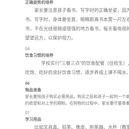
正确姿势的培养
家长要注意孩子看书、写字时的正确坐姿，因
书、写字时，身体要坐直，眼睛距离书本需一尺左
书，不在光线很暗或很强的地方看书，每天看电视
望望远方，以保护视力。
04
饮食习惯的培养
学校实行“三餐三点”的饮食配餐（住校生）
吃饱、吃好的良好饮食习惯，逐步养成上课不喝水
06
物品准备
家长要陪孩子购买必需用品，购买之前和孩子一起列一个
的欲望和对上学的期盼。在购物的过程中，家长要尽量尊
01
学习用品
比如文具盒、铅笔、橡皮、削笔器、水杯（教