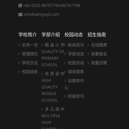
+86 0532-86767766/86767788
info@wmjyqd.com
学校简介
学部介绍
校园动态
招生指南
名师一览
精 品 小 学
新闻资讯
在线缴费
QUALITY OF
管理团队
学部动态
我要报名
PRIMARY
学校文化
校园活动
我要应聘
SCHOOL
校园掠影
媒体聚焦
优 质 初 中
HIGH
自媒体中
QUALITY
心
MIDDLE
校报校刊
SCHOOL
多 元 高 中
MULTIPLE
HIGH
SCHOOL