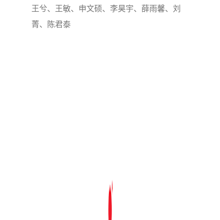
王兮、王敏、申文硕、李昊宇、薛雨馨、刘
菁、陈君泰