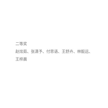
二等奖
赵炫茹、张潇予、付思语、王舒卉、林毅远、
王梓晨