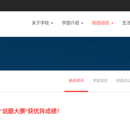
关于学校
学部介绍
校园动态
生
新闻资讯
学部动态
校园活
“说题大赛”获优异成绩！