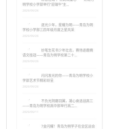
明学校小学部举行“迎端午”主…
2026/06/26
逐光少年，星耀为明——青岛为明
学校小学部三四年级月度之星风采
2026/06/26
妙笔生花书少年壮志，赛场逐鹿摘
语文桂冠——青岛为明学校第二十…
2026/06/26
闪闪发光的你——青岛为明学校小
学部艺术节精彩纷呈
2026/06/26
不负光阴磨羽翼，凝心奋进战高三
——青岛为明学校高中部举行高二…
2026/06/11
7金闪耀！青岛为明学子在全区运会