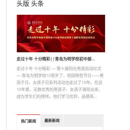
头版
头条
走过十年 十分精彩||青岛为明学校初中部…
走过十年 十分精彩 — 第十届阳光男孩启动仪式
— 青岛为明学校10周岁了，校园特色节日——男
孩子日、女孩子日系列活动也走过了10年。在这
10年里，无数优秀的男孩子、女孩子涌现出来，
成为学生们的榜样。他们学习优异，品德高…
最新新闻
热门新闻