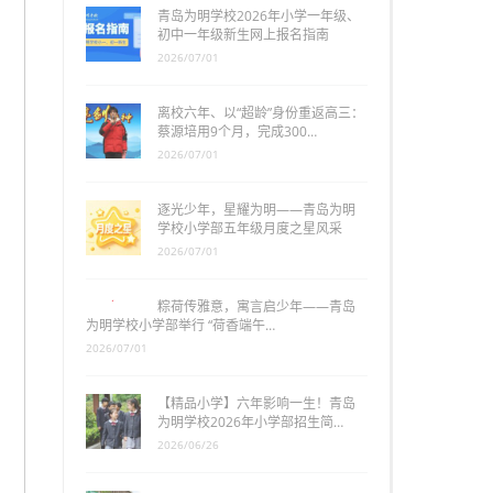
青岛为明学校2026年小学一年级、
初中一年级新生网上报名指南
2026/07/01
离校六年、以“超龄”身份重返高三：
蔡源培用9个月，完成300…
2026/07/01
逐光少年，星耀为明——青岛为明
学校小学部五年级月度之星风采
2026/07/01
粽荷传雅意，寓言启少年——青岛
为明学校小学部举行 “荷香端午…
2026/07/01
【精品小学】六年影响一生！青岛
为明学校2026年小学部招生简…
2026/06/26