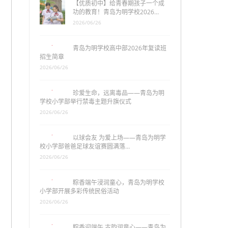
【优质初中】给青春期孩子一个成
功的教育！青岛为明学校2026…
2026/06/26
青岛为明学校高中部2026年复读班
招生简章
2026/06/26
珍爱生命，远离毒品——青岛为明
学校小学部举行禁毒主题升旗仪式
2026/06/26
以球会友 为爱上场——青岛为明学
校小学部爸爸足球友谊赛圆满落…
2026/06/26
粽香端午浸润童心，青岛为明学校
小学部开展多彩传统民俗活动
2026/06/26
粽香迎端午 古韵润童心——青岛为