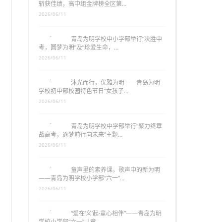
斩获佳绩，高中组金牌榜全区第…
2026/06/11
青岛为明学校中小学部举行“决胜中
考，圆梦为明”及“珍爱生命，…
2026/06/11
沐光而行，优雅为明——青岛为明
学校初中部校园特色节日“女孩子…
2026/06/11
青岛为明学校中学部举行“聚力终章
战高考，逐梦前行向未来”主题…
2026/06/11
童声里的素养课，歌声中的新为明
——青岛为明学校小学部“六一”…
2026/06/11
“爱在‘义’起·童心相伴”——青岛为明
学校小学部“六一”儿童…