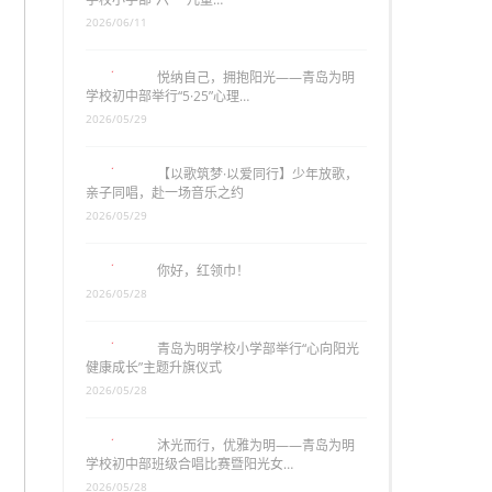
2026/06/11
悦纳自己，拥抱阳光——青岛为明
学校初中部举行“5·25”心理…
2026/05/29
【以歌筑梦·以爱同行】少年放歌，
亲子同唱，赴一场音乐之约
2026/05/29
你好，红领巾！
2026/05/28
青岛为明学校小学部举行“心向阳光
健康成长”主题升旗仪式
2026/05/28
沐光而行，优雅为明——青岛为明
学校初中部班级合唱比赛暨阳光女…