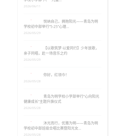
2026/06/11
悦纳自己，拥抱阳光——青岛为明
学校初中部举行“5·25”心理…
2026/05/29
【以歌筑梦·以爱同行】少年放歌，
亲子同唱，赴一场音乐之约
2026/05/29
你好，红领巾！
2026/05/28
青岛为明学校小学部举行“心向阳光
健康成长”主题升旗仪式
2026/05/28
沐光而行，优雅为明——青岛为明
学校初中部班级合唱比赛暨阳光女…
2026/05/28