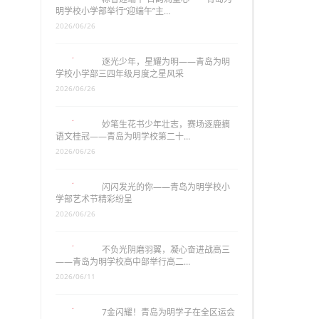
明学校小学部举行“迎端午”主…
2026/06/26
逐光少年，星耀为明——青岛为明
学校小学部三四年级月度之星风采
2026/06/26
妙笔生花书少年壮志，赛场逐鹿摘
语文桂冠——青岛为明学校第二十…
2026/06/26
闪闪发光的你——青岛为明学校小
学部艺术节精彩纷呈
2026/06/26
不负光阴磨羽翼，凝心奋进战高三
——青岛为明学校高中部举行高二…
2026/06/11
7金闪耀！青岛为明学子在全区运会