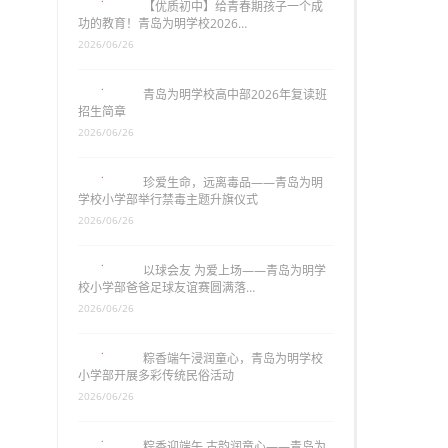
【优质初中】给青春期孩子一个成
功的教育！青岛为明学校2026…
2026/06/26
青岛为明学校高中部2026年复读班
招生简章
2026/06/26
珍爱生命，远离毒品——青岛为明
学校小学部举行禁毒主题升旗仪式
2026/06/26
以球会友 为爱上场——青岛为明学
校小学部爸爸足球友谊赛圆满落…
2026/06/26
粽香端午浸润童心，青岛为明学校
小学部开展多彩传统民俗活动
2026/06/26
粽香迎端午 古韵润童心——青岛为