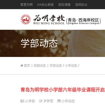
智慧为明
OA办公系统
招生填报
协同办公
学部动态
|
|
/
/
首页
校园动态
学部动态
小学动态
青岛为明学校小学部六年级毕业课程开启
小学部
尹梦雪
小学动态