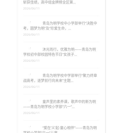
斩获佳绩，高中组金牌榜全区第…
2026/06/11
青岛为明学校中小学部举行“决胜中
考，圆梦为明”及“珍爱生命，…
2026/06/11
沐光而行，优雅为明——青岛为明
学校初中部校园特色节日“女孩子…
2026/06/11
青岛为明学校中学部举行“聚力终章
战高考，逐梦前行向未来”主题…
2026/06/11
童声里的素养课，歌声中的新为明
——青岛为明学校小学部“六一”…
2026/06/11
“爱在‘义’起·童心相伴”——青岛为明
学校小学部“六一”儿童…