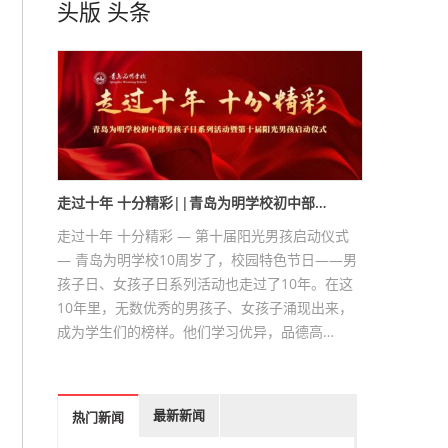
头版
头条
走过十年 十分精彩||青岛为明学校初中部…
走过十年 十分精彩 — 第十届阳光男孩启动仪式
— 青岛为明学校10周岁了，校园特色节日——男
孩子日、女孩子日系列活动也走过了10年。在这
10年里，无数优秀的男孩子、女孩子涌现出来，
成为学生们的榜样。他们学习优异，品德高…
最新新闻
热门新闻