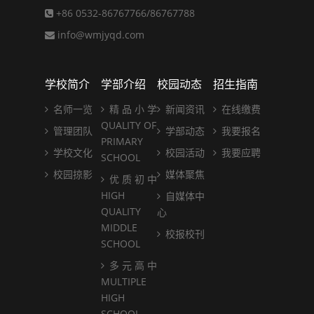
+86 0532-86767766/86767788
info@wmjyqd.com
学校简介
学部介绍
校园动态
招生指南
名师一览
精 品 小 学
新闻资讯
在线缴费
QUALITY OF
管理团队
学部动态
我要报名
PRIMARY
学校文化
校园活动
我要应聘
SCHOOL
校园掠影
媒体聚焦
优 质 初 中
HIGH
自媒体中
QUALITY
心
MIDDLE
校报校刊
SCHOOL
多 元 高 中
MULTIPLE
HIGH
SCHOOL