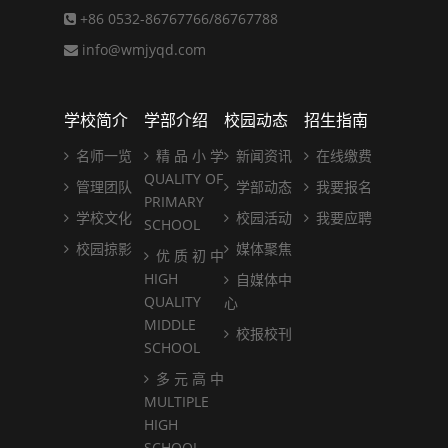
+86 0532-86767766/86767788
info@wmjyqd.com
学校简介
学部介绍
校园动态
招生指南
名师一览
精 品 小 学
新闻资讯
在线缴费
QUALITY OF
管理团队
学部动态
我要报名
PRIMARY
学校文化
校园活动
我要应聘
SCHOOL
校园掠影
媒体聚焦
优 质 初 中
HIGH
自媒体中
QUALITY
心
MIDDLE
校报校刊
SCHOOL
多 元 高 中
MULTIPLE
HIGH
SCHOOL