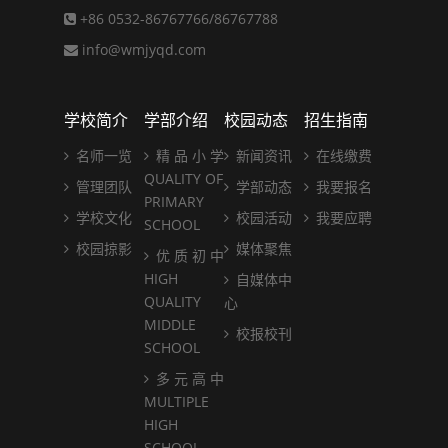
+86 0532-86767766/86767788
info@wmjyqd.com
学校简介
学部介绍
校园动态
招生指南
名师一览
精 品 小 学
新闻资讯
在线缴费
QUALITY OF
管理团队
学部动态
我要报名
PRIMARY
学校文化
校园活动
我要应聘
SCHOOL
校园掠影
媒体聚焦
优 质 初 中
HIGH
自媒体中
QUALITY
心
MIDDLE
校报校刊
SCHOOL
多 元 高 中
MULTIPLE
HIGH
SCHOOL