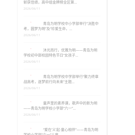
斩获佳绩，高中组金牌榜全区第…
2026/06/11
青岛为明学校中小学部举行“决胜中
考，圆梦为明”及“珍爱生命，…
2026/06/11
沐光而行，优雅为明——青岛为明
学校初中部校园特色节日“女孩子…
2026/06/11
青岛为明学校中学部举行“聚力终章
战高考，逐梦前行向未来”主题…
2026/06/11
童声里的素养课，歌声中的新为明
——青岛为明学校小学部“六一”…
2026/06/11
“爱在‘义’起·童心相伴”——青岛为明
学校小学部“六一”儿童…