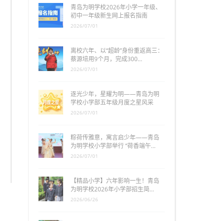
青岛为明学校2026年小学一年级、
初中一年级新生网上报名指南
2026/07/01
离校六年、以“超龄”身份重返高三：
蔡源培用9个月，完成300…
2026/07/01
逐光少年，星耀为明——青岛为明
学校小学部五年级月度之星风采
2026/07/01
粽荷传雅意，寓言启少年——青岛
为明学校小学部举行 “荷香端午…
2026/07/01
【精品小学】六年影响一生！青岛
为明学校2026年小学部招生简…
2026/06/26