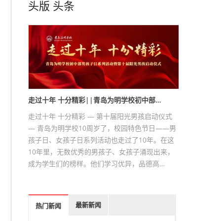
头版
头条
走过十年 十分精彩||青岛为明学校初中部…
走过十年 十分精彩 — 第十届阳光男孩启动仪式
— 青岛为明学校10周岁了，校园特色节日——男
孩子日、女孩子日系列活动也走过了10年。在这
10年里，无数优秀的男孩子、女孩子涌现出来，
成为学生们的榜样。他们学习优异，品德高…
最新新闻
热门新闻