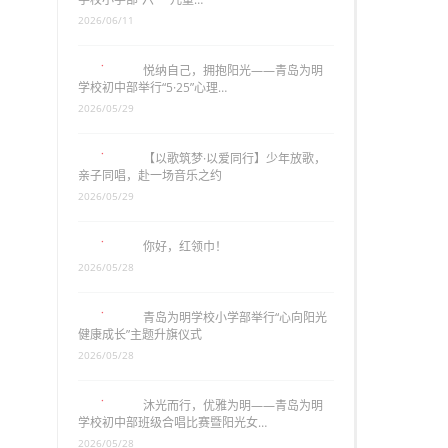
2026/06/11
悦纳自己，拥抱阳光——青岛为明
学校初中部举行“5·25”心理…
2026/05/29
【以歌筑梦·以爱同行】少年放歌，
亲子同唱，赴一场音乐之约
2026/05/29
你好，红领巾！
2026/05/28
青岛为明学校小学部举行“心向阳光
健康成长”主题升旗仪式
2026/05/28
沐光而行，优雅为明——青岛为明
学校初中部班级合唱比赛暨阳光女…
2026/05/28