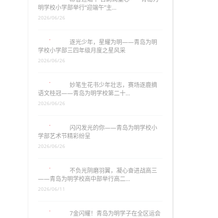
明学校小学部举行“迎端午”主…
2026/06/26
逐光少年，星耀为明——青岛为明
学校小学部三四年级月度之星风采
2026/06/26
妙笔生花书少年壮志，赛场逐鹿摘
语文桂冠——青岛为明学校第二十…
2026/06/26
闪闪发光的你——青岛为明学校小
学部艺术节精彩纷呈
2026/06/26
不负光阴磨羽翼，凝心奋进战高三
——青岛为明学校高中部举行高二…
2026/06/11
7金闪耀！青岛为明学子在全区运会