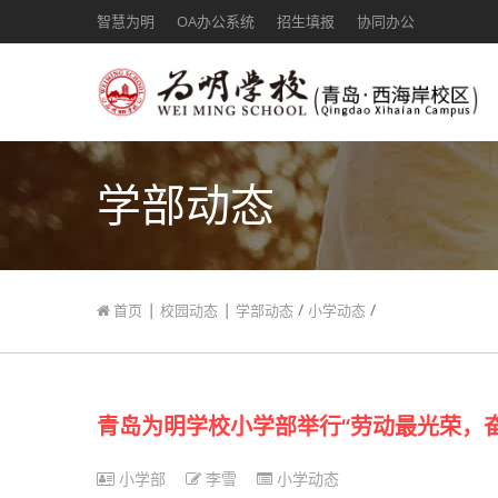
智慧为明
OA办公系统
招生填报
协同办公
学部动态
|
|
/
/
首页
校园动态
学部动态
小学动态
青岛为明学校小学部举行“劳动最光荣，
小学部
李雪
小学动态