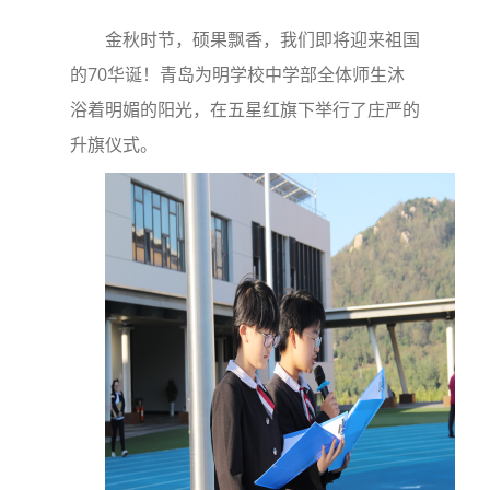
金秋时节，硕果飘香，我们即将迎来祖国
的70华诞！青岛为明学校中学部全体师生沐
浴着明媚的阳光，在五星红旗下举行了庄严的
升旗仪式。