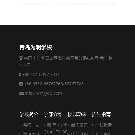
青岛为明学校
中国山东省青岛西海岸新区香江路636号/香江路
717号
+86 131 8897 7837
+86 0532-86767766/86767788
info@wmjyqd.com
学校简介
学部介绍
校园动态
招生指南
名师一览
精 品 小 学
新闻资讯
在线缴费
QUALITY OF
管理团队
学部动态
我要报名