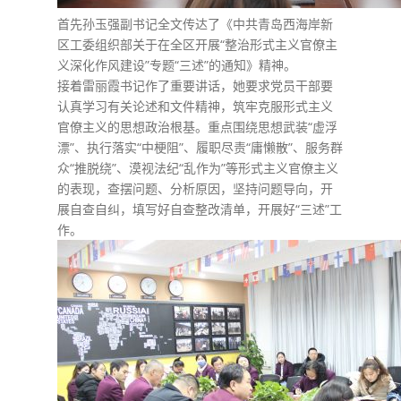
首先孙玉强副书记全文传达了《中共青岛西海岸新
区工委组织部关于在全区开展“整治形式主义官僚主
义深化作风建设”专题“三述”的通知》精神。
接着雷丽霞书记作了重要讲话，她要求党员干部要
认真学习有关论述和文件精神，筑牢克服形式主义
官僚主义的思想政治根基。重点围绕思想武装“虚浮
漂”、执行落实“中梗阻”、履职尽责“庸懒散”、服务群
众“推脱绕”、漠视法纪“乱作为”等形式主义官僚主义
的表现，查摆问题、分析原因，坚持问题导向，开
展自查自纠，填写好自查整改清单，开展好“三述”工
作。