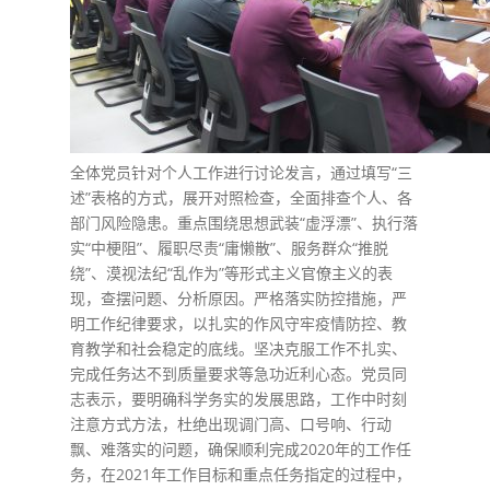
全体党员针对个人工作进行讨论发言，通过填写“三
述”表格的方式，展开对照检查，全面排查个人、各
部门风险隐患。重点围绕思想武装“虚浮漂”、执行落
实“中梗阻”、履职尽责“庸懒散”、服务群众“推脱
绕”、漠视法纪“乱作为”等形式主义官僚主义的表
现，查摆问题、分析原因。严格落实防控措施，严
明工作纪律要求，以扎实的作风守牢疫情防控、教
育教学和社会稳定的底线。坚决克服工作不扎实、
完成任务达不到质量要求等急功近利心态。党员同
志表示，要明确科学务实的发展思路，工作中时刻
注意方式方法，杜绝出现调门高、口号响、行动
飘、难落实的问题，确保顺利完成2020年的工作任
务，在2021年工作目标和重点任务指定的过程中，