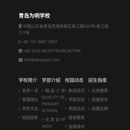
青岛为明学校
中国山东省青岛西海岸新区香江路636号/香江路
717号
+86 131 8897 7837
+86 0532-86767766/86767788
info@wmjyqd.com
学校简介
学部介绍
校园动态
招生指南
名师一览
精 品 小 学
新闻资讯
在线缴费
QUALITY OF
管理团队
学部动态
我要报名
PRIMARY
学校文化
校园活动
我要应聘
SCHOOL
校园掠影
媒体聚焦
优 质 初 中
HIGH
自媒体中