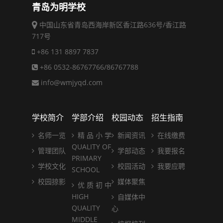
青岛为明学校
中国山东省青岛西海岸新区香江路636号/香江路
717号
+86 131 8897 7837
+86 0532-86767766/86767788
info@wmjyqd.com
学校简介
学部介绍
校园动态
招生指南
名师一览
精 品 小 学
新闻资讯
在线缴费
QUALITY OF
管理团队
学部动态
我要报名
PRIMARY
学校文化
校园活动
我要应聘
SCHOOL
校园掠影
媒体聚焦
优 质 初 中
HIGH
自媒体中
QUALITY
心
MIDDLE