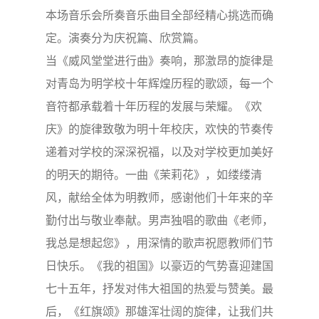
本场音乐会所奏音乐曲目全部经精心挑选而确
定。演奏分为庆祝篇、欣赏篇。
当《威风堂堂进行曲》奏响，那激昂的旋律是
对青岛为明学校十年辉煌历程的歌颂，每一个
音符都承载着十年历程的发展与荣耀。《欢
庆》的旋律致敬为明十年校庆，欢快的节奏传
递着对学校的深深祝福，以及对学校更加美好
的明天的期待。一曲《茉莉花》，如缕缕清
风，献给全体为明教师，感谢他们十年来的辛
勤付出与敬业奉献。男声独唱的歌曲《老师，
我总是想起您》，用深情的歌声祝愿教师们节
日快乐。《我的祖国》以豪迈的气势喜迎建国
七十五年，抒发对伟大祖国的热爱与赞美。最
后，《红旗颂》那雄浑壮阔的旋律，让我们共