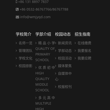
+86 131 8897 7837
+86 0532-86767766/86767788
info@wmjyqd.com
学校简介
学部介绍
校园动态
招生指南
名师一览
精 品 小 学
新闻资讯
在线缴费
QUALITY OF
管理团队
学部动态
我要报名
PRIMARY
学校文化
校园活动
我要应聘
SCHOOL
校园掠影
媒体聚焦
优 质 初 中
HIGH
自媒体中
QUALITY
心
MIDDLE
校报校刊
SCHOOL
多 元 高 中
MULTIPLE
HIGH