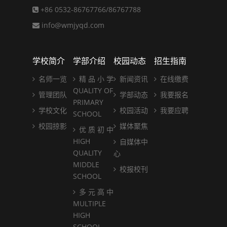
+86 0532-86767766/86767788
info@wmjyqd.com
学校简介
学部介绍
校园动态
招生指南
名师一览
精 品 小 学
新闻资讯
在线缴费
QUALITY OF
管理团队
学部动态
我要报名
PRIMARY
学校文化
校园活动
我要应聘
SCHOOL
校园掠影
媒体聚焦
优 质 初 中
HIGH
自媒体中
QUALITY
心
MIDDLE
校报校刊
SCHOOL
多 元 高 中
MULTIPLE
HIGH
SCHOOL