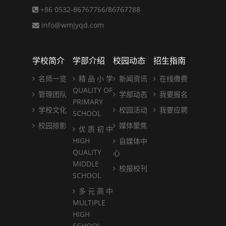
+86 0532-86767766/86767788
info@wmjyqd.com
学校简介
学部介绍
校园动态
招生指南
名师一览
精 品 小 学
新闻资讯
在线缴费
QUALITY OF
管理团队
学部动态
我要报名
PRIMARY
学校文化
校园活动
我要应聘
SCHOOL
校园掠影
媒体聚焦
优 质 初 中
HIGH
自媒体中
QUALITY
心
MIDDLE
校报校刊
SCHOOL
多 元 高 中
MULTIPLE
HIGH
SCHOOL