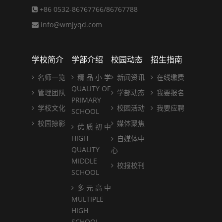
+86 0532-86767766/86767788
info@wmjyqd.com
学校简介
学部介绍
校园动态
招生指南
名师一览
精 品 小 学
新闻资讯
在线缴费
QUALITY OF
管理团队
学部动态
我要报名
PRIMARY
学校文化
校园活动
我要应聘
SCHOOL
校园掠影
媒体聚焦
优 质 初 中
HIGH
自媒体中
QUALITY
心
MIDDLE
校报校刊
SCHOOL
多 元 高 中
MULTIPLE
HIGH
SCHOOL