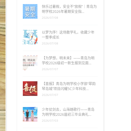
快乐过暑假，安全不“放假”｜青岛为
明学校2026年暑期安全指…
2026/07/08
以梦为序！这场散学礼，收藏少年
一整季成长
2026/07/08
【为梦想，明未来】——青岛为明
学校2026级初一新生报到见面…
2026/07/07
【喜报】青岛为明学校小学部“翠韵
琴岛城”项目闪耀5C少年科技…
2026/07/07
少年仗剑去，山海踏歌行——青岛
为明学校2026届初三毕业典礼…
2026/07/03