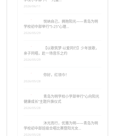
2026/06/11
悦纳自己，拥抱阳光——青岛为明
学校初中部举行“5·25”心理…
2026/05/29
【以歌筑梦·以爱同行】少年放歌，
亲子同唱，赴一场音乐之约
2026/05/29
你好，红领巾！
2026/05/28
青岛为明学校小学部举行“心向阳光
健康成长”主题升旗仪式
2026/05/28
沐光而行，优雅为明——青岛为明
学校初中部班级合唱比赛暨阳光女…
2026/05/28