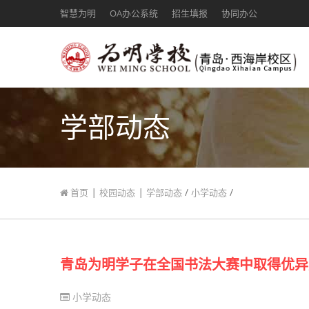
智慧为明
OA办公系统
招生填报
协同办公
学部动态
|
|
/
/
首页
校园动态
学部动态
小学动态
青岛为明学子在全国书法大赛中取得优异
小学动态