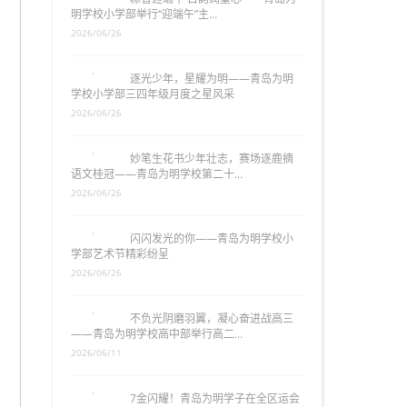
明学校小学部举行“迎端午”主…
2026/06/26
逐光少年，星耀为明——青岛为明
学校小学部三四年级月度之星风采
2026/06/26
妙笔生花书少年壮志，赛场逐鹿摘
语文桂冠——青岛为明学校第二十…
2026/06/26
闪闪发光的你——青岛为明学校小
学部艺术节精彩纷呈
2026/06/26
不负光阴磨羽翼，凝心奋进战高三
——青岛为明学校高中部举行高二…
2026/06/11
7金闪耀！青岛为明学子在全区运会