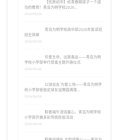
【优质初中】给青春期孩子一个成
功的教育！青岛为明学校2026…
2026/06/26
青岛为明学校高中部2026年复读班
招生简章
2026/06/26
珍爱生命，远离毒品——青岛为明
学校小学部举行禁毒主题升旗仪式
2026/06/26
以球会友 为爱上场——青岛为明学
校小学部爸爸足球友谊赛圆满落…
2026/06/26
粽香端午浸润童心，青岛为明学校
小学部开展多彩传统民俗活动
2026/06/26
粽香迎端午 古韵润童心——青岛为