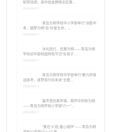
斩获佳绩，高中组金牌榜全区第…
2026/06/11
青岛为明学校中小学部举行“决胜中
考，圆梦为明”及“珍爱生命，…
2026/06/11
沐光而行，优雅为明——青岛为明
学校初中部校园特色节日“女孩子…
2026/06/11
青岛为明学校中学部举行“聚力终章
战高考，逐梦前行向未来”主题…
2026/06/11
童声里的素养课，歌声中的新为明
——青岛为明学校小学部“六一”…
2026/06/11
“爱在‘义’起·童心相伴”——青岛为明
学校小学部“六一”儿童…