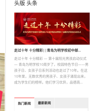
头版
头条
走过十年 十分精彩||青岛为明学校初中部…
走过十年 十分精彩 — 第十届阳光男孩启动仪式
— 青岛为明学校10周岁了，校园特色节日——男
孩子日、女孩子日系列活动也走过了10年。在这
10年里，无数优秀的男孩子、女孩子涌现出来，
成为学生们的榜样。他们学习优异，品德高…
最新新闻
热门新闻