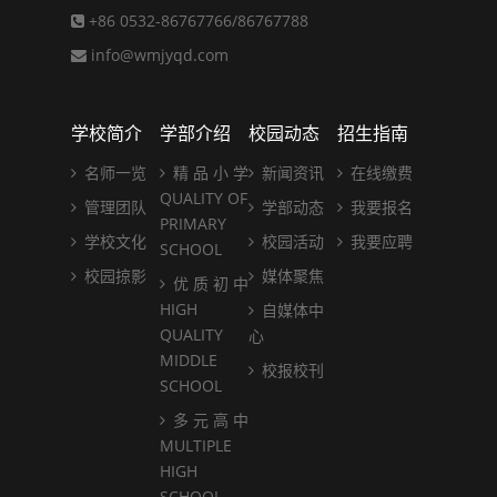
+86 0532-86767766/86767788
info@wmjyqd.com
学校简介
学部介绍
校园动态
招生指南
名师一览
精 品 小 学
新闻资讯
在线缴费
QUALITY OF
管理团队
学部动态
我要报名
PRIMARY
学校文化
校园活动
我要应聘
SCHOOL
校园掠影
媒体聚焦
优 质 初 中
HIGH
自媒体中
QUALITY
心
MIDDLE
校报校刊
SCHOOL
多 元 高 中
MULTIPLE
HIGH
SCHOOL