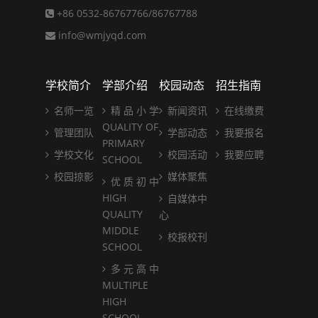
+86 0532-86767766/86767788
info@wmjyqd.com
学校简介
学部介绍
校园动态
招生指南
名师一览
精 品 小 学
新闻资讯
在线缴费
QUALITY OF
管理团队
学部动态
我要报名
PRIMARY
学校文化
校园活动
我要应聘
SCHOOL
校园掠影
媒体聚焦
优 质 初 中
HIGH
自媒体中
QUALITY
心
MIDDLE
校报校刊
SCHOOL
多 元 高 中
MULTIPLE
HIGH
SCHOOL