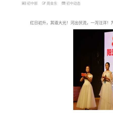
初中部
周金东
初中动态
红日初升，其道大光！河出伏流，一泻汪洋！