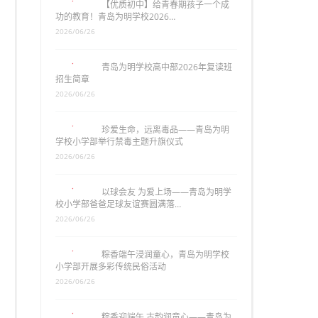
【优质初中】给青春期孩子一个成
功的教育！青岛为明学校2026…
2026/06/26
青岛为明学校高中部2026年复读班
招生简章
2026/06/26
珍爱生命，远离毒品——青岛为明
学校小学部举行禁毒主题升旗仪式
2026/06/26
以球会友 为爱上场——青岛为明学
校小学部爸爸足球友谊赛圆满落…
2026/06/26
粽香端午浸润童心，青岛为明学校
小学部开展多彩传统民俗活动
2026/06/26
粽香迎端午 古韵润童心——青岛为