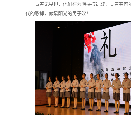
青春无畏惧，他们在为明拼搏进取；青春有可
代的脉搏，做最阳光的男子汉！