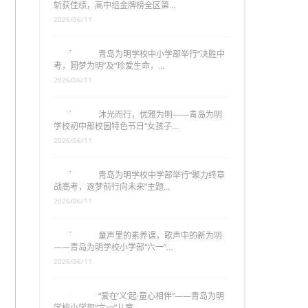
斩获佳绩，高中组金牌榜全区第…
2026/06/11
青岛为明学校中小学部举行“决胜中
考，圆梦为明”及“珍爱生命，…
2026/06/11
沐光而行，优雅为明——青岛为明
学校初中部校园特色节日“女孩子…
2026/06/11
青岛为明学校中学部举行“聚力终章
战高考，逐梦前行向未来”主题…
2026/06/11
童声里的素养课，歌声中的新为明
——青岛为明学校小学部“六一”…
2026/06/11
“爱在‘义’起·童心相伴”——青岛为明
学校小学部“六一”儿童…