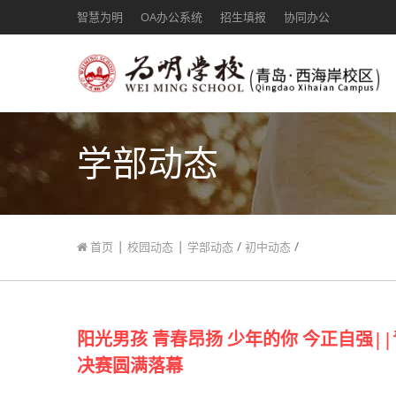
智慧为明
OA办公系统
招生填报
协同办公
学部动态
|
|
/
/
首页
校园动态
学部动态
初中动态
阳光男孩 青春昂扬 少年的你 今正自强|
决赛圆满落幕