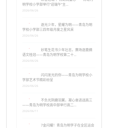
明学校小学部举行“迎端午”主…
2026/06/26
逐光少年，星耀为明——青岛为明
学校小学部三四年级月度之星风采
2026/06/26
妙笔生花书少年壮志，赛场逐鹿摘
语文桂冠——青岛为明学校第二十…
2026/06/26
闪闪发光的你——青岛为明学校小
学部艺术节精彩纷呈
2026/06/26
不负光阴磨羽翼，凝心奋进战高三
——青岛为明学校高中部举行高二…
2026/06/11
7金闪耀！青岛为明学子在全区运会