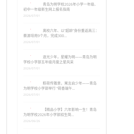
青岛为明学校2026年小学一年级、
初中一年级新生网上报名指南
2026/07/01
离校六年、以“超龄”身份重返高三：
蔡源培用9个月，完成300…
2026/07/01
逐光少年，星耀为明——青岛为明
学校小学部五年级月度之星风采
2026/07/01
粽荷传雅意，寓言启少年——青岛
为明学校小学部举行 “荷香端午…
2026/07/01
【精品小学】六年影响一生！青岛
为明学校2026年小学部招生简…
2026/06/26