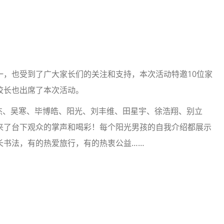
一，也受到了广大家长们的关注和支持，本次活动特邀10位家
校长也出席了本次活动。
杰、吴寒、毕博皓、阳光、刘丰维、田星宇、徐浩翔、别立
来了台下观众的掌声和喝彩！每个阳光男孩的自我介绍都展示
长书法，有的热爱旅行，有的热衷公益……