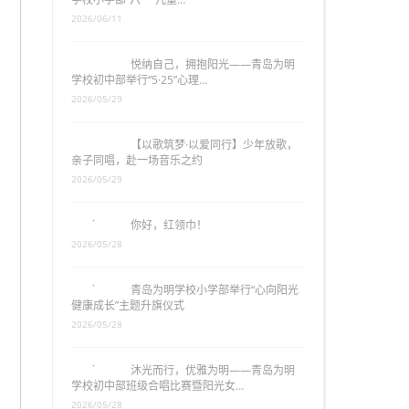
2026/06/11
悦纳自己，拥抱阳光——青岛为明
学校初中部举行“5·25”心理…
2026/05/29
【以歌筑梦·以爱同行】少年放歌，
亲子同唱，赴一场音乐之约
2026/05/29
你好，红领巾！
2026/05/28
青岛为明学校小学部举行“心向阳光
健康成长”主题升旗仪式
2026/05/28
沐光而行，优雅为明——青岛为明
学校初中部班级合唱比赛暨阳光女…
2026/05/28