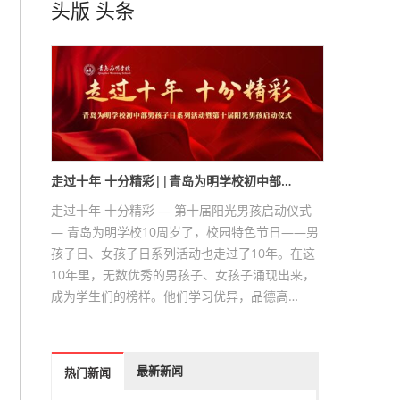
头版
头条
走过十年 十分精彩||青岛为明学校初中部…
走过十年 十分精彩 — 第十届阳光男孩启动仪式
— 青岛为明学校10周岁了，校园特色节日——男
孩子日、女孩子日系列活动也走过了10年。在这
10年里，无数优秀的男孩子、女孩子涌现出来，
成为学生们的榜样。他们学习优异，品德高…
最新新闻
热门新闻