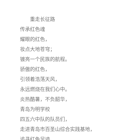
重走长征路
传承红色魂
耀眼的红色，
妆点大地苍穹；
镀亮一个民族的航程。
骄傲的红色，
引领着浩荡天风，
永远燃烧在我们心中。
炎热酷暑，不负韶华，
青岛为明学校
四五六中队的队员们，
走进青岛市百圣山综合实践基地，
追寻红色足迹，