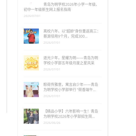
青岛为明学校2026年小学一年级、
初中一年级新生网上报名指南
2026/07/01
离校六年、以“超龄”身份重返高三：
蔡源培用9个月，完成300…
2026/07/01
逐光少年，星耀为明——青岛为明
学校小学部五年级月度之星风采
2026/07/01
粽荷传雅意，寓言启少年——青岛
为明学校小学部举行 “荷香端午…
2026/07/01
【精品小学】六年影响一生！青岛
为明学校2026年小学部招生简…
2026/06/26