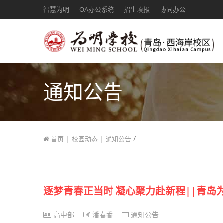
智慧为明
OA办公系统
招生填报
协同办公
通知公告
|
|
/
首页
校园动态
通知公告
逐梦青春正当时 凝心聚力赴新程||青
高中部
潘春香
通知公告