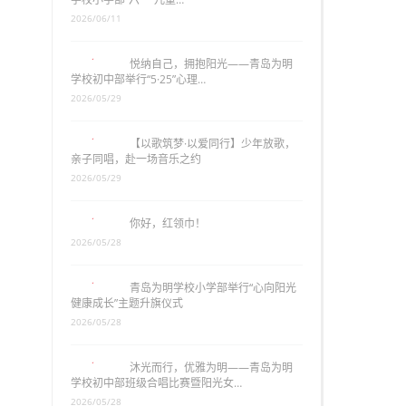
2026/06/11
悦纳自己，拥抱阳光——青岛为明
学校初中部举行“5·25”心理…
2026/05/29
【以歌筑梦·以爱同行】少年放歌，
亲子同唱，赴一场音乐之约
2026/05/29
你好，红领巾！
2026/05/28
青岛为明学校小学部举行“心向阳光
健康成长”主题升旗仪式
2026/05/28
沐光而行，优雅为明——青岛为明
学校初中部班级合唱比赛暨阳光女…