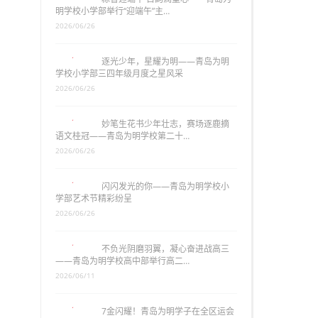
明学校小学部举行“迎端午”主…
2026/06/26
逐光少年，星耀为明——青岛为明
学校小学部三四年级月度之星风采
2026/06/26
妙笔生花书少年壮志，赛场逐鹿摘
语文桂冠——青岛为明学校第二十…
2026/06/26
闪闪发光的你——青岛为明学校小
学部艺术节精彩纷呈
2026/06/26
不负光阴磨羽翼，凝心奋进战高三
——青岛为明学校高中部举行高二…
2026/06/11
7金闪耀！青岛为明学子在全区运会