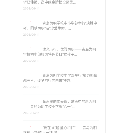
斩获佳绩，高中组金牌榜全区第…
2026/06/11
青岛为明学校中小学部举行“决胜中
考，圆梦为明”及“珍爱生命，…
2026/06/11
沐光而行，优雅为明——青岛为明
学校初中部校园特色节日“女孩子…
2026/06/11
青岛为明学校中学部举行“聚力终章
战高考，逐梦前行向未来”主题…
2026/06/11
童声里的素养课，歌声中的新为明
——青岛为明学校小学部“六一”…
2026/06/11
“爱在‘义’起·童心相伴”——青岛为明
学校小学部“六一”儿童…