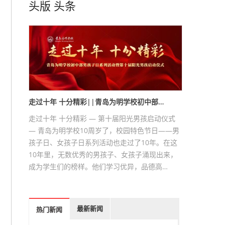
头版
头条
走过十年 十分精彩||青岛为明学校初中部…
走过十年 十分精彩 — 第十届阳光男孩启动仪式
— 青岛为明学校10周岁了，校园特色节日——男
孩子日、女孩子日系列活动也走过了10年。在这
10年里，无数优秀的男孩子、女孩子涌现出来，
成为学生们的榜样。他们学习优异，品德高…
最新新闻
热门新闻