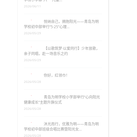
2026/06/11
悦纳自己，拥抱阳光——青岛为明
学校初中部举行“5·25”心理…
2026/05/29
【以歌筑梦·以爱同行】少年放歌，
亲子同唱，赴一场音乐之约
2026/05/29
你好，红领巾！
2026/05/28
青岛为明学校小学部举行“心向阳光
健康成长”主题升旗仪式
2026/05/28
沐光而行，优雅为明——青岛为明
学校初中部班级合唱比赛暨阳光女…
2026/05/28