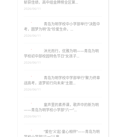
斩获佳绩，高中组金牌榜全区第…
2026/06/11
青岛为明学校中小学部举行“决胜中
考，圆梦为明”及“珍爱生命，…
2026/06/11
沐光而行，优雅为明——青岛为明
学校初中部校园特色节日“女孩子…
2026/06/11
青岛为明学校中学部举行“聚力终章
战高考，逐梦前行向未来”主题…
2026/06/11
童声里的素养课，歌声中的新为明
——青岛为明学校小学部“六一”…
2026/06/11
“爱在‘义’起·童心相伴”——青岛为明
学校小学部“六一”儿童…