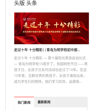
头版
头条
走过十年 十分精彩||青岛为明学校初中部…
走过十年 十分精彩 — 第十届阳光男孩启动仪式
— 青岛为明学校10周岁了，校园特色节日——男
孩子日、女孩子日系列活动也走过了10年。在这
10年里，无数优秀的男孩子、女孩子涌现出来，
成为学生们的榜样。他们学习优异，品德高…
最新新闻
热门新闻