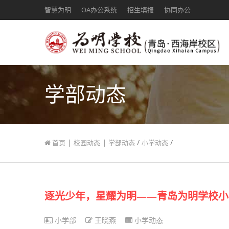
智慧为明
OA办公系统
招生填报
协同办公
学部动态
|
|
/
/
首页
校园动态
学部动态
小学动态
逐光少年，星耀为明——青岛为明学校小
小学部
王晓燕
小学动态