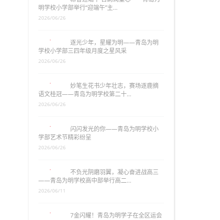
明学校小学部举行“迎端午”主…
2026/06/26
逐光少年，星耀为明——青岛为明
学校小学部三四年级月度之星风采
2026/06/26
妙笔生花书少年壮志，赛场逐鹿摘
语文桂冠——青岛为明学校第二十…
2026/06/26
闪闪发光的你——青岛为明学校小
学部艺术节精彩纷呈
2026/06/26
不负光阴磨羽翼，凝心奋进战高三
——青岛为明学校高中部举行高二…
2026/06/11
7金闪耀！青岛为明学子在全区运会