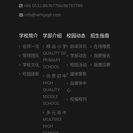
+86 0532-86767766/86767788
info@wmjyqd.com
学校简介
学部介绍
校园动态
招生指南
名师一览
精 品 小 学
新闻资讯
在线缴费
QUALITY OF
管理团队
学部动态
我要报名
PRIMARY
学校文化
校园活动
我要应聘
SCHOOL
校园掠影
媒体聚焦
优 质 初 中
HIGH
自媒体中
QUALITY
心
MIDDLE
校报校刊
SCHOOL
多 元 高 中
MULTIPLE
HIGH
SCHOOL