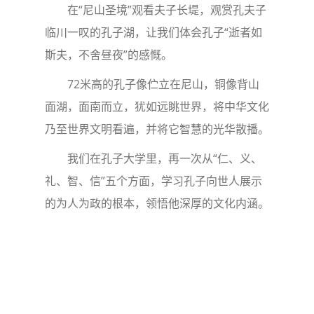
在“尼山圣境”观看夫子长堤，观赏孔夫子
临川一叹的孔子湖，让我们体会孔子“逝者如
斯夫，不舍昼夜”的感慨。
72米高的孔子像伫立在尼山，铜像背山
面湖，面南而立，犹如远眺世界，将中华文化
乃至世界文明看遍，并将它智慧的光华散播。
我们在孔子大学里，再一次从“仁、义、
礼、智、信”五个方面，学习孔子向世人展示
的为人为政的根本，领悟他深厚的文化内涵。