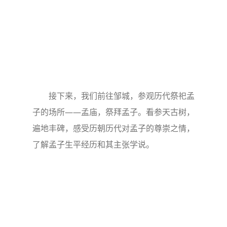
接下来，我们前往邹城，参观历代祭祀孟
子的场所——孟庙，祭拜孟子。看参天古树，
遍地丰碑，感受历朝历代对孟子的尊崇之情，
了解孟子生平经历和其主张学说。