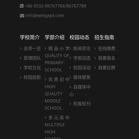
+86 0532-86767766/86767788
info@wmjyqd.com
学校简介
学部介绍
校园动态
招生指南
名师一览
精 品 小 学
新闻资讯
在线缴费
QUALITY OF
管理团队
学部动态
我要报名
PRIMARY
学校文化
校园活动
我要应聘
SCHOOL
校园掠影
媒体聚焦
优 质 初 中
HIGH
自媒体中
QUALITY
心
MIDDLE
校报校刊
SCHOOL
多 元 高 中
MULTIPLE
HIGH
SCHOOL