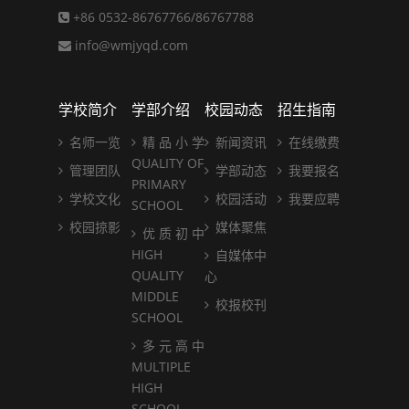
+86 0532-86767766/86767788
info@wmjyqd.com
学校简介
学部介绍
校园动态
招生指南
名师一览
精 品 小 学
新闻资讯
在线缴费
QUALITY OF
管理团队
学部动态
我要报名
PRIMARY
学校文化
校园活动
我要应聘
SCHOOL
校园掠影
媒体聚焦
优 质 初 中
HIGH
自媒体中
QUALITY
心
MIDDLE
校报校刊
SCHOOL
多 元 高 中
MULTIPLE
HIGH
SCHOOL