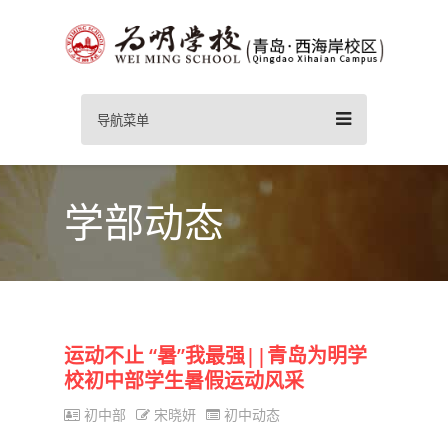
导航菜单
学部动态
运动不止 “暑”我最强||青岛为明学
校初中部学生暑假运动风采
初中部
宋晓妍
初中动态