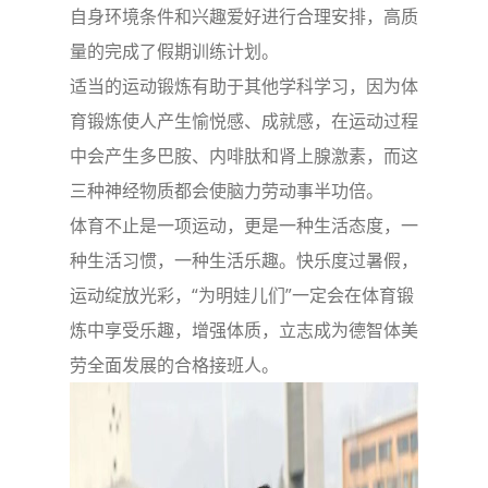
自身环境条件和兴趣爱好进行合理安排，高质
量的完成了假期训练计划。
适当的运动锻炼有助于其他学科学习，因为体
育锻炼使人产生愉悦感、成就感，在运动过程
中会产生多巴胺、内啡肽和肾上腺激素，而这
三种神经物质都会使脑力劳动事半功倍。
体育不止是一项运动，更是一种生活态度，一
种生活习惯，一种生活乐趣。快乐度过暑假，
运动绽放光彩，“为明娃儿们”一定会在体育锻
炼中享受乐趣，增强体质，立志成为德智体美
劳全面发展的合格接班人。