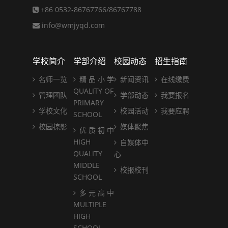
+86 0532-86767766/86767788
info@wmjyqd.com
学校简介
学部介绍
校园动态
招生指南
名师一览
精 品 小 学
新闻资讯
在线缴费
QUALITY OF
管理团队
学部动态
我要报名
PRIMARY
学校文化
校园活动
我要应聘
SCHOOL
校园掠影
媒体聚焦
优 质 初 中
HIGH
自媒体中
QUALITY
心
MIDDLE
校报校刊
SCHOOL
多 元 高 中
MULTIPLE
HIGH
SCHOOL