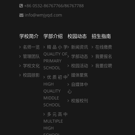
+86 0532-86767766/86767788
info@wmjyqd.com
学校简介
学部介绍
校园动态
招生指南
名师一览
精 品 小 学
新闻资讯
在线缴费
QUALITY OF
管理团队
学部动态
我要报名
PRIMARY
学校文化
校园活动
我要应聘
SCHOOL
校园掠影
媒体聚焦
优 质 初 中
HIGH
自媒体中
QUALITY
心
MIDDLE
校报校刊
SCHOOL
多 元 高 中
MULTIPLE
HIGH
SCHOOL