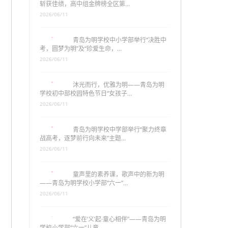
斩获佳绩，高中组金牌榜全区第…
2026/06/11
青岛为明学校中小学部举行“决胜中
考，圆梦为明”及“珍爱生命，…
2026/06/11
沐光而行，优雅为明——青岛为明
学校初中部校园特色节日“女孩子…
2026/06/11
青岛为明学校中学部举行“聚力终章
战高考，逐梦前行向未来”主题…
2026/06/11
童声里的素养课，歌声中的新为明
——青岛为明学校小学部“六一”…
2026/06/11
“爱在‘义’起·童心相伴”——青岛为明
学校小学部“六一”儿童…