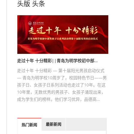
头版
头条
走过十年 十分精彩||青岛为明学校初中部…
走过十年 十分精彩 — 第十届阳光男孩启动仪式
— 青岛为明学校10周岁了，校园特色节日——男
孩子日、女孩子日系列活动也走过了10年。在这
10年里，无数优秀的男孩子、女孩子涌现出来，
成为学生们的榜样。他们学习优异，品德高…
最新新闻
热门新闻