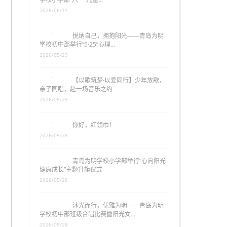
2026/06/11
悦纳自己，拥抱阳光——青岛为明
学校初中部举行“5·25”心理…
2026/05/29
【以歌筑梦·以爱同行】少年放歌，
亲子同唱，赴一场音乐之约
2026/05/29
你好，红领巾！
2026/05/28
青岛为明学校小学部举行“心向阳光
健康成长”主题升旗仪式
2026/05/28
沐光而行，优雅为明——青岛为明
学校初中部班级合唱比赛暨阳光女…
2026/05/28