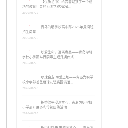
【优质初中】给青春期孩子一个成
功的教育！青岛为明学校2026…
2026/06/26
青岛为明学校高中部2026年复读班
招生简章
2026/06/26
珍爱生命，远离毒品——青岛为明
学校小学部举行禁毒主题升旗仪式
2026/06/26
以球会友 为爱上场——青岛为明学
校小学部爸爸足球友谊赛圆满落…
2026/06/26
粽香端午浸润童心，青岛为明学校
小学部开展多彩传统民俗活动
2026/06/26
粽香迎端午 古韵润童心——青岛为