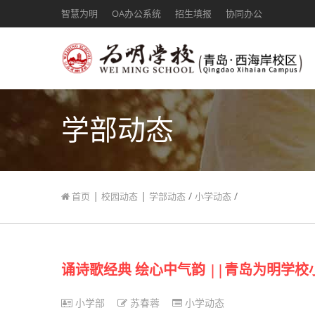
智慧为明
OA办公系统
招生填报
协同办公
学部动态
|
|
/
/
首页
校园动态
学部动态
小学动态
诵诗歌经典 绘心中气韵 ||青岛为明学校
小学部
苏春蓉
小学动态