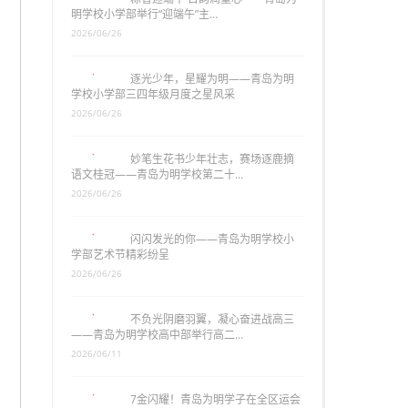
明学校小学部举行“迎端午”主…
2026/06/26
逐光少年，星耀为明——青岛为明
学校小学部三四年级月度之星风采
2026/06/26
妙笔生花书少年壮志，赛场逐鹿摘
语文桂冠——青岛为明学校第二十…
2026/06/26
闪闪发光的你——青岛为明学校小
学部艺术节精彩纷呈
2026/06/26
不负光阴磨羽翼，凝心奋进战高三
——青岛为明学校高中部举行高二…
2026/06/11
7金闪耀！青岛为明学子在全区运会