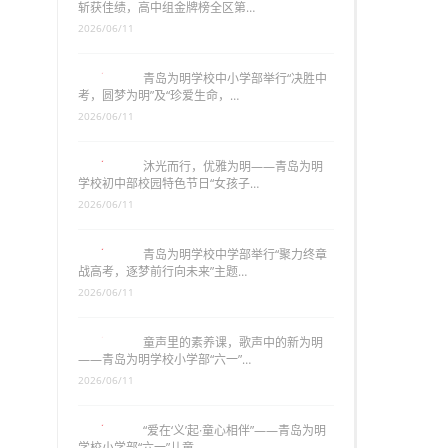
斩获佳绩，高中组金牌榜全区第…
2026/06/11
青岛为明学校中小学部举行“决胜中
考，圆梦为明”及“珍爱生命，…
2026/06/11
沐光而行，优雅为明——青岛为明
学校初中部校园特色节日“女孩子…
2026/06/11
青岛为明学校中学部举行“聚力终章
战高考，逐梦前行向未来”主题…
2026/06/11
童声里的素养课，歌声中的新为明
——青岛为明学校小学部“六一”…
2026/06/11
“爱在‘义’起·童心相伴”——青岛为明
学校小学部“六一”儿童…