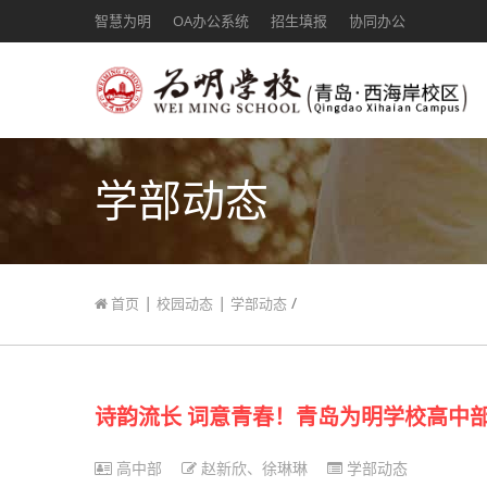
智慧为明
OA办公系统
招生填报
协同办公
学部动态
|
|
/
首页
校园动态
学部动态
诗韵流长 词意青春！青岛为明学校高中
高中部
赵新欣、徐琳琳
学部动态