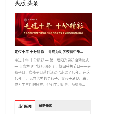
头版
头条
走过十年 十分精彩||青岛为明学校初中部…
走过十年 十分精彩 — 第十届阳光男孩启动仪式
— 青岛为明学校10周岁了，校园特色节日——男
孩子日、女孩子日系列活动也走过了10年。在这
10年里，无数优秀的男孩子、女孩子涌现出来，
成为学生们的榜样。他们学习优异，品德高…
最新新闻
热门新闻