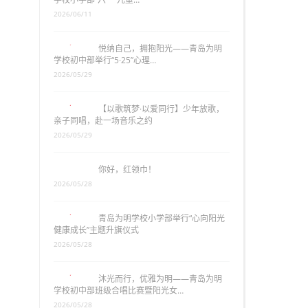
2026/06/11
悦纳自己，拥抱阳光——青岛为明
学校初中部举行“5·25”心理…
2026/05/29
【以歌筑梦·以爱同行】少年放歌，
亲子同唱，赴一场音乐之约
2026/05/29
你好，红领巾！
2026/05/28
青岛为明学校小学部举行“心向阳光
健康成长”主题升旗仪式
2026/05/28
沐光而行，优雅为明——青岛为明
学校初中部班级合唱比赛暨阳光女…
2026/05/28