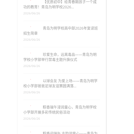
【优质初中】给青春期孩子一个成
功的教育！青岛为明学校2026…
2026/06/26
青岛为明学校高中部2026年复读班
招生简章
2026/06/26
珍爱生命，远离毒品——青岛为明
学校小学部举行禁毒主题升旗仪式
2026/06/26
以球会友 为爱上场——青岛为明学
校小学部爸爸足球友谊赛圆满落…
2026/06/26
粽香端午浸润童心，青岛为明学校
小学部开展多彩传统民俗活动
2026/06/26
粽香迎端午 古韵润童心——青岛为