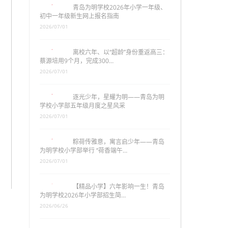
青岛为明学校2026年小学一年级、
初中一年级新生网上报名指南
2026/07/01
离校六年、以“超龄”身份重返高三：
蔡源培用9个月，完成300…
2026/07/01
逐光少年，星耀为明——青岛为明
学校小学部五年级月度之星风采
2026/07/01
粽荷传雅意，寓言启少年——青岛
为明学校小学部举行 “荷香端午…
2026/07/01
【精品小学】六年影响一生！青岛
为明学校2026年小学部招生简…
2026/06/26