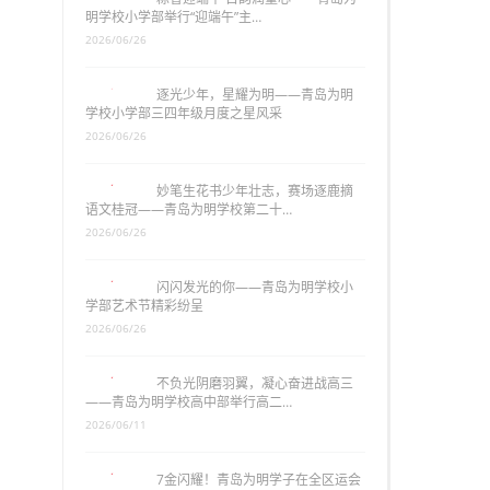
明学校小学部举行“迎端午”主…
2026/06/26
逐光少年，星耀为明——青岛为明
学校小学部三四年级月度之星风采
2026/06/26
妙笔生花书少年壮志，赛场逐鹿摘
语文桂冠——青岛为明学校第二十…
2026/06/26
闪闪发光的你——青岛为明学校小
学部艺术节精彩纷呈
2026/06/26
不负光阴磨羽翼，凝心奋进战高三
——青岛为明学校高中部举行高二…
2026/06/11
7金闪耀！青岛为明学子在全区运会