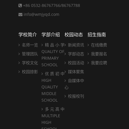
+86 0532-86767766/86767788
info@wmjyqd.com
学校简介
学部介绍
校园动态
招生指南
名师一览
精 品 小 学
新闻资讯
在线缴费
QUALITY OF
管理团队
学部动态
我要报名
PRIMARY
学校文化
校园活动
我要应聘
SCHOOL
校园掠影
媒体聚焦
优 质 初 中
HIGH
自媒体中
QUALITY
心
MIDDLE
校报校刊
SCHOOL
多 元 高 中
MULTIPLE
HIGH
SCHOOL