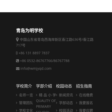
青岛为明学校
中国山东省青岛西海岸新区香江路636号/香江路
717号
+86 131 8897 7837
+86 0532-86767766/86767788
info@wmjyqd.com
学校简介
学部介绍
校园动态
招生指南
名师一览
精 品 小 学
新闻资讯
在线缴费
QUALITY OF
管理团队
学部动态
我要报名
PRIMARY
学校文化
校园活动
我要应聘