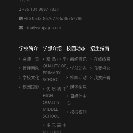
+86 131 8897 7837
+86 0532-86767766/86767788
info@wmjyqd.com
学校简介
学部介绍
校园动态
招生指南
名师一览
精 品 小 学
新闻资讯
在线缴费
QUALITY OF
管理团队
学部动态
我要报名
PRIMARY
学校文化
校园活动
我要应聘
SCHOOL
校园掠影
媒体聚焦
优 质 初 中
HIGH
自媒体中
QUALITY
心
MIDDLE
校报校刊
SCHOOL
多 元 高 中
MULTIPLE