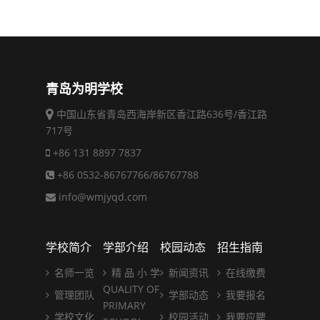
青岛为明学校
中国山东省青岛西海岸新区香江路636号/香江路
717号
+86 131 8897 7837
+86 0532-86767766/86767788
info@wmjyqd.com
学校简介
学部介绍
校园动态
招生指南
名师一览
精 品 小 学
新闻资讯
在线缴费
QUALITY OF
管理团队
学部动态
我要报名
PRIMARY
学校文化
校园活动
我要应聘