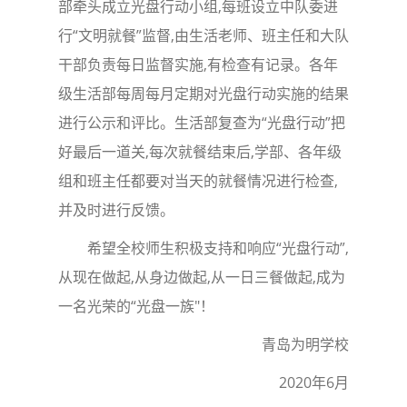
部牵头成立光盘行动小组,每班设立中队委进
行“文明就餐”监督,由生活老师、班主任和大队
干部负责每日监督实施,有检查有记录。各年
级生活部每周每月定期对光盘行动实施的结果
进行公示和评比。生活部复查为“光盘行动”把
好最后一道关,每次就餐结束后,学部、各年级
组和班主任都要对当天的就餐情况进行检查,
并及时进行反馈。
希望全校师生积极支持和响应“光盘行动”,
从现在做起,从身边做起,从一日三餐做起,成为
一名光荣的“光盘一族"！
青岛为明学校
2020年6月