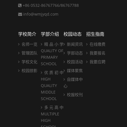
+86 0532-86767766/86767788
info@wmjyqd.com
学校简介
学部介绍
校园动态
招生指南
名师一览
精 品 小 学
新闻资讯
在线缴费
QUALITY OF
管理团队
学部动态
我要报名
PRIMARY
学校文化
校园活动
我要应聘
SCHOOL
校园掠影
媒体聚焦
优 质 初 中
HIGH
自媒体中
QUALITY
心
MIDDLE
校报校刊
SCHOOL
多 元 高 中
MULTIPLE
HIGH
SCHOOL