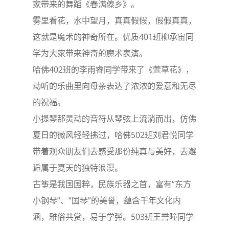
家带来的舞蹈《春满傣乡》。
雾里看花，水中望月，真真假假，假假真真，
这就是魔术的神奇所在。优质401班柳承宙同
学为大家带来神奇的魔术表演。
哈佛402班的李雨睿同学带来了《萱草花》，
动听的乐曲里向母亲表达了浓浓的爱意和无尽
的祝福。
小提琴那灵动的音符从琴弦上流淌而出，仿佛
夏日的微风轻轻拂过，哈佛502班刘君悦同学
带着观众朋友们去感受那份纯真与美好，去邂
逅属于夏天的独特浪漫。
古筝是我国国粹，民族乐器之首，富有“东方
小钢琴”、“国琴”的美誉，蕴含千年文化内
涵，雅俗共赏，易于学弹。503班王誉曈同学