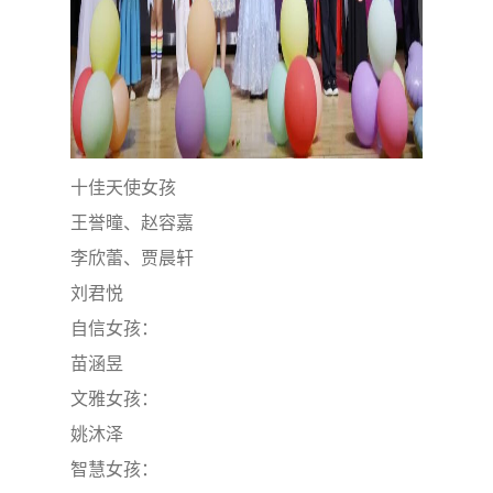
十佳天使女孩
王誉曈、赵容嘉
李欣蕾、贾晨轩
刘君悦
自信女孩：
苗涵昱
文雅女孩：
姚沐泽
智慧女孩：