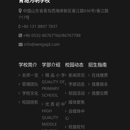
青岛为明学校
中国山东省青岛西海岸新区香江路636号/香江路
717号
+86 131 8897 7837
+86 0532-86767766/86767788
info@wmjyqd.com
学校简介
学部介绍
校园动态
招生指南
名师一览
精 品 小 学
新闻资讯
在线缴费
QUALITY OF
管理团队
学部动态
我要报名
PRIMARY
学校文化
校园活动
我要应聘
SCHOOL
校园掠影
媒体聚焦
优 质 初 中
HIGH
自媒体中
QUALITY
心
MIDDLE
校报校刊