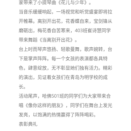
家带来了小提琴曲《花儿与少年》。
当音乐缓缓响起，一场视觉和听觉盛宴即将拉
开帷幕。离别开出花，花香蝶自来，宝剑锋从
磨砺出，梅花香自苦寒来，403班崔诗慧同学
带来舞蹈《当离别开出花》。
台上时而琴声悠扬、轻歌曼舞，歌声婉转，台
下是掌声阵阵。每一个女孩的表演都各具特
色，肆意绽放，无不彰显她们独有活力。精彩
的演出，见证着女孩们在青岛为明学校的成
长。
活动尾声，哈佛501班的同学们为大家带来合
唱《像你这样的朋友》，同学们在舞台上发光
发亮，以饱满的热情赢得了阵阵喝彩。
表彰典礼