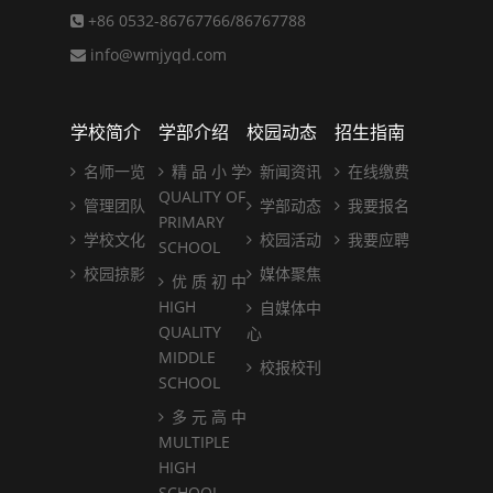
+86 0532-86767766/86767788
info@wmjyqd.com
学校简介
学部介绍
校园动态
招生指南
名师一览
精 品 小 学
新闻资讯
在线缴费
QUALITY OF
管理团队
学部动态
我要报名
PRIMARY
学校文化
校园活动
我要应聘
SCHOOL
校园掠影
媒体聚焦
优 质 初 中
HIGH
自媒体中
QUALITY
心
MIDDLE
校报校刊
SCHOOL
多 元 高 中
MULTIPLE
HIGH
SCHOOL