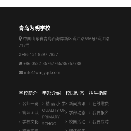
青岛为明学校
中国山东省青岛西海岸新区香江路636号/香江路
717号
+86 131 8897 7837
+86 0532-86767766/86767788
info@wmjyqd.com
学校简介
学部介绍
校园动态
招生指南
名师一览
精 品 小 学
新闻资讯
在线缴费
QUALITY OF
管理团队
学部动态
我要报名
PRIMARY
学校文化
校园活动
我要应聘
SCHOOL
校园掠影
媒体聚焦