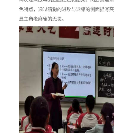
色特点，通过猎狗的进攻与退缩的侧面描写突
显主角老麻雀的无畏。