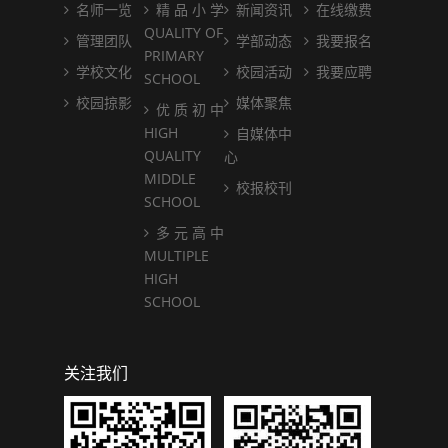
名师一览
精 品 小 学
新闻资讯
在线缴费
QUALITY OF
管理团队
学部动态
我要报名
PRIMARY
学校文化
校园活动
我要应聘
SCHOOL
校园掠影
媒体聚焦
优 质 初 中
HIGH
自媒体中
QUALITY
心
MIDDLE
校报校刊
SCHOOL
多 元 高 中
MULTIPLE
HIGH
SCHOOL
关注我们