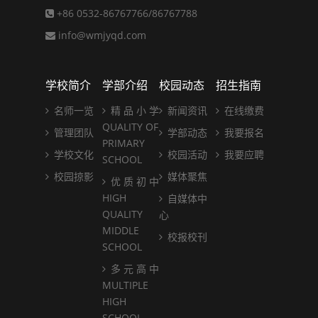
+86 0532-86767766/86767788
info@wmjyqd.com
学校简介
学部介绍
校园动态
招生指南
名师一览
精 品 小 学
新闻资讯
在线缴费
QUALITY OF
管理团队
学部动态
我要报名
PRIMARY
学校文化
校园活动
我要应聘
SCHOOL
校园掠影
媒体聚焦
优 质 初 中
HIGH
自媒体中
QUALITY
心
MIDDLE
校报校刊
SCHOOL
多 元 高 中
MULTIPLE
HIGH
SCHOOL