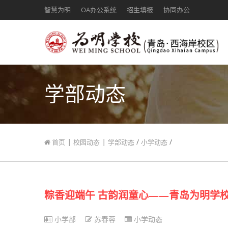
智慧为明
OA办公系统
招生填报
协同办公
学部动态
|
|
/
/
首页
校园动态
学部动态
小学动态
粽香迎端午 古韵润童心——青岛为明学校
小学部
苏春蓉
小学动态