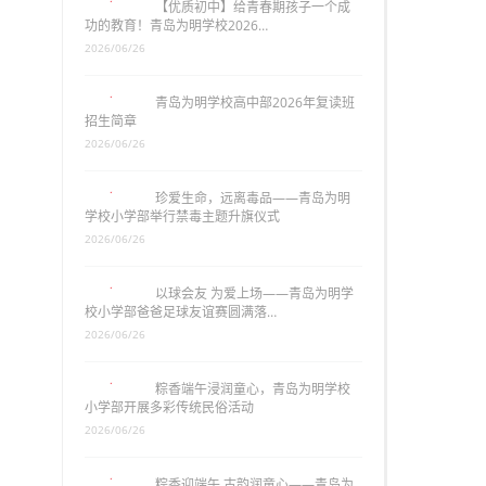
【优质初中】给青春期孩子一个成
功的教育！青岛为明学校2026…
2026/06/26
青岛为明学校高中部2026年复读班
招生简章
2026/06/26
珍爱生命，远离毒品——青岛为明
学校小学部举行禁毒主题升旗仪式
2026/06/26
以球会友 为爱上场——青岛为明学
校小学部爸爸足球友谊赛圆满落…
2026/06/26
粽香端午浸润童心，青岛为明学校
小学部开展多彩传统民俗活动
2026/06/26
粽香迎端午 古韵润童心——青岛为