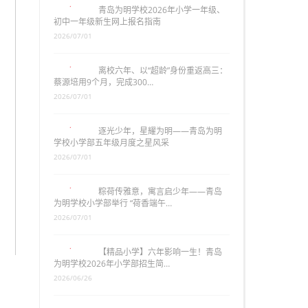
青岛为明学校2026年小学一年级、
初中一年级新生网上报名指南
2026/07/01
离校六年、以“超龄”身份重返高三：
蔡源培用9个月，完成300…
2026/07/01
逐光少年，星耀为明——青岛为明
学校小学部五年级月度之星风采
2026/07/01
粽荷传雅意，寓言启少年——青岛
为明学校小学部举行 “荷香端午…
2026/07/01
【精品小学】六年影响一生！青岛
为明学校2026年小学部招生简…
2026/06/26