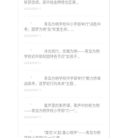
斩获佳绩，高中组金牌榜全区第…
2026/06/11
青岛为明学校中小学部举行“决胜中
考，圆梦为明”及“珍爱生命，…
2026/06/11
沐光而行，优雅为明——青岛为明
学校初中部校园特色节日“女孩子…
2026/06/11
青岛为明学校中学部举行“聚力终章
战高考，逐梦前行向未来”主题…
2026/06/11
童声里的素养课，歌声中的新为明
——青岛为明学校小学部“六一”…
2026/06/11
“爱在‘义’起·童心相伴”——青岛为明
学校小学部“六一”儿童…