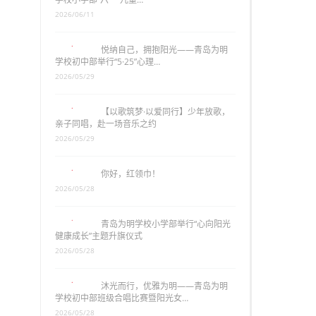
2026/06/11
悦纳自己，拥抱阳光——青岛为明
学校初中部举行“5·25”心理…
2026/05/29
【以歌筑梦·以爱同行】少年放歌，
亲子同唱，赴一场音乐之约
2026/05/29
你好，红领巾！
2026/05/28
青岛为明学校小学部举行“心向阳光
健康成长”主题升旗仪式
2026/05/28
沐光而行，优雅为明——青岛为明
学校初中部班级合唱比赛暨阳光女…
2026/05/28