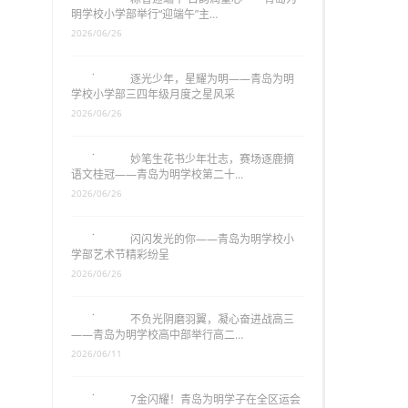
明学校小学部举行“迎端午”主…
2026/06/26
逐光少年，星耀为明——青岛为明
学校小学部三四年级月度之星风采
2026/06/26
妙笔生花书少年壮志，赛场逐鹿摘
语文桂冠——青岛为明学校第二十…
2026/06/26
闪闪发光的你——青岛为明学校小
学部艺术节精彩纷呈
2026/06/26
不负光阴磨羽翼，凝心奋进战高三
——青岛为明学校高中部举行高二…
2026/06/11
7金闪耀！青岛为明学子在全区运会