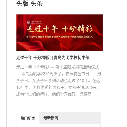
头版
头条
走过十年 十分精彩||青岛为明学校初中部…
走过十年 十分精彩 — 第十届阳光男孩启动仪式
— 青岛为明学校10周岁了，校园特色节日——男
孩子日、女孩子日系列活动也走过了10年。在这
10年里，无数优秀的男孩子、女孩子涌现出来，
成为学生们的榜样。他们学习优异，品德高…
最新新闻
热门新闻