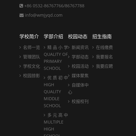
+86 0532-86767766/86767788
info@wmjyqd.com
学校简介
学部介绍
校园动态
招生指南
名师一览
精 品 小 学
新闻资讯
在线缴费
QUALITY OF
管理团队
学部动态
我要报名
PRIMARY
学校文化
校园活动
我要应聘
SCHOOL
校园掠影
媒体聚焦
优 质 初 中
HIGH
自媒体中
QUALITY
心
MIDDLE
校报校刊
SCHOOL
多 元 高 中
MULTIPLE
HIGH
SCHOOL