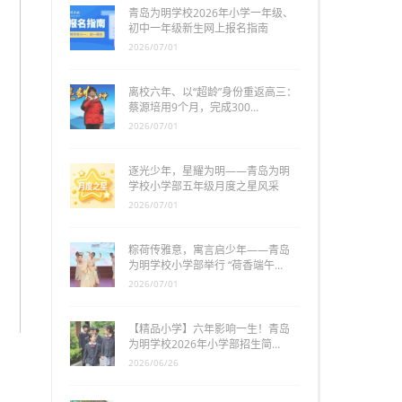
青岛为明学校2026年小学一年级、
初中一年级新生网上报名指南
2026/07/01
离校六年、以“超龄”身份重返高三：
蔡源培用9个月，完成300…
2026/07/01
逐光少年，星耀为明——青岛为明
学校小学部五年级月度之星风采
2026/07/01
粽荷传雅意，寓言启少年——青岛
为明学校小学部举行 “荷香端午…
2026/07/01
【精品小学】六年影响一生！青岛
为明学校2026年小学部招生简…
2026/06/26