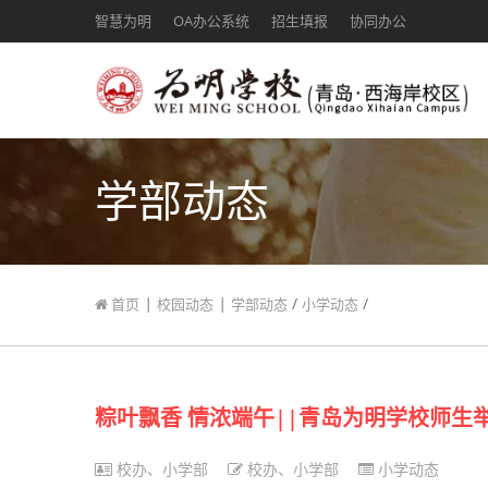
智慧为明
OA办公系统
招生填报
协同办公
学部动态
|
|
/
/
首页
校园动态
学部动态
小学动态
粽叶飘香 情浓端午||青岛为明学校师生
校办、小学部
校办、小学部
小学动态