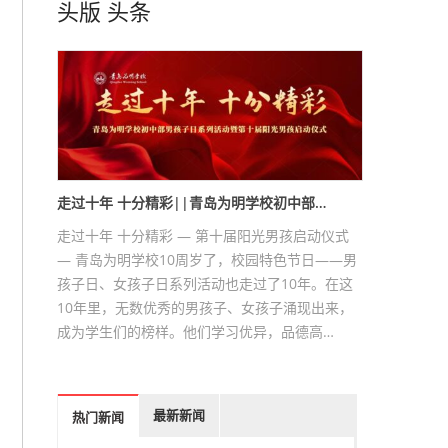
头版
头条
走过十年 十分精彩||青岛为明学校初中部…
走过十年 十分精彩 — 第十届阳光男孩启动仪式
— 青岛为明学校10周岁了，校园特色节日——男
孩子日、女孩子日系列活动也走过了10年。在这
10年里，无数优秀的男孩子、女孩子涌现出来，
成为学生们的榜样。他们学习优异，品德高…
最新新闻
热门新闻