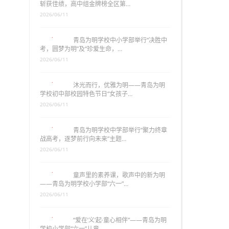
斩获佳绩，高中组金牌榜全区第…
2026/06/11
青岛为明学校中小学部举行“决胜中
考，圆梦为明”及“珍爱生命，…
2026/06/11
沐光而行，优雅为明——青岛为明
学校初中部校园特色节日“女孩子…
2026/06/11
青岛为明学校中学部举行“聚力终章
战高考，逐梦前行向未来”主题…
2026/06/11
童声里的素养课，歌声中的新为明
——青岛为明学校小学部“六一”…
2026/06/11
“爱在‘义’起·童心相伴”——青岛为明
学校小学部“六一”儿童…