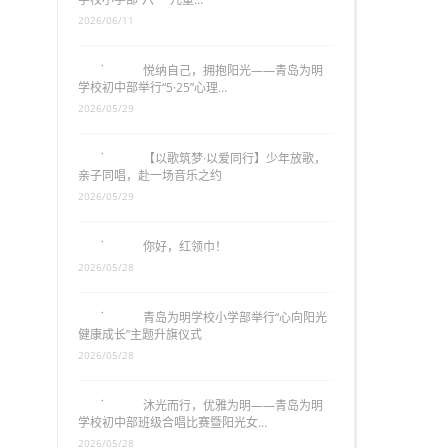
2026/06/11
悦纳自己，拥抱阳光——青岛为明
学校初中部举行“5·25”心理…
2026/05/29
【以歌筑梦·以爱同行】少年放歌，
亲子同唱，赴一场音乐之约
2026/05/29
你好，红领巾！
2026/05/28
青岛为明学校小学部举行“心向阳光
健康成长”主题升旗仪式
2026/05/28
沐光而行，优雅为明——青岛为明
学校初中部班级合唱比赛暨阳光女…