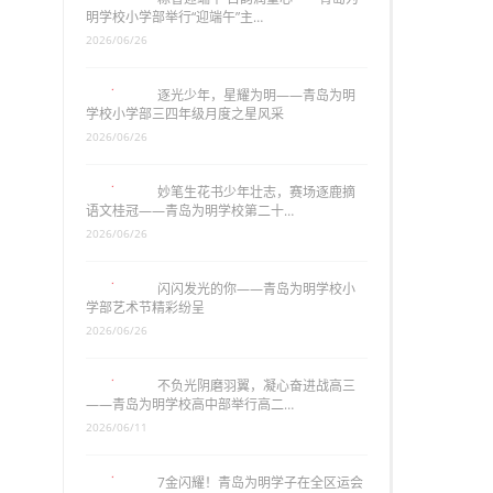
明学校小学部举行“迎端午”主…
2026/06/26
逐光少年，星耀为明——青岛为明
学校小学部三四年级月度之星风采
2026/06/26
妙笔生花书少年壮志，赛场逐鹿摘
语文桂冠——青岛为明学校第二十…
2026/06/26
闪闪发光的你——青岛为明学校小
学部艺术节精彩纷呈
2026/06/26
不负光阴磨羽翼，凝心奋进战高三
——青岛为明学校高中部举行高二…
2026/06/11
7金闪耀！青岛为明学子在全区运会