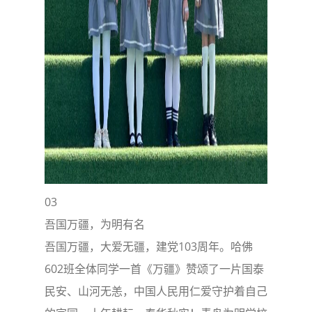
03
吾国万疆，为明有名
吾国万疆，大爱无疆，建党103周年。哈佛
602班全体同学一首《万疆》赞颂了一片国泰
民安、山河无恙，中国人民用仁爱守护着自己