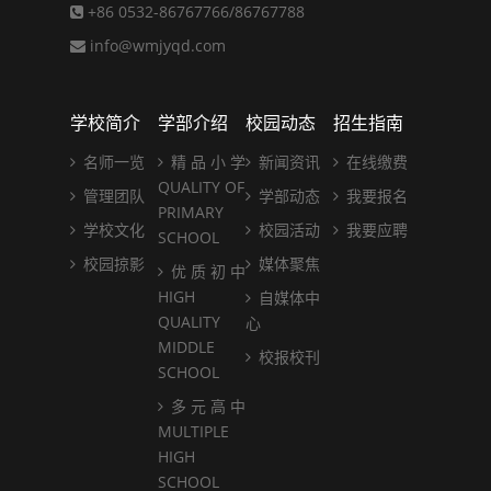
+86 0532-86767766/86767788
info@wmjyqd.com
学校简介
学部介绍
校园动态
招生指南
名师一览
精 品 小 学
新闻资讯
在线缴费
QUALITY OF
管理团队
学部动态
我要报名
PRIMARY
学校文化
校园活动
我要应聘
SCHOOL
校园掠影
媒体聚焦
优 质 初 中
HIGH
自媒体中
QUALITY
心
MIDDLE
校报校刊
SCHOOL
多 元 高 中
MULTIPLE
HIGH
SCHOOL