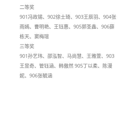
二等奖
901冯政锡、902徐士琦、903王辰羽、904张
雨嫣、曹明艳、王钰惠、905郭圣鑫、906薛
栋天、窦梅瑄
三等奖
901孙艺玮、邵泓智、马尚慧、王雅萱、903
王昱奇、管钰涵、韩傲然 905丁以柔、陈漫
妮、906张毓涵