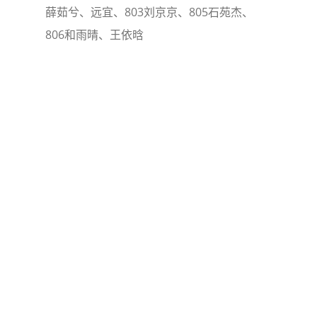
薛茹兮、远宜、803刘京京、805石苑杰、
806和雨晴、王依晗