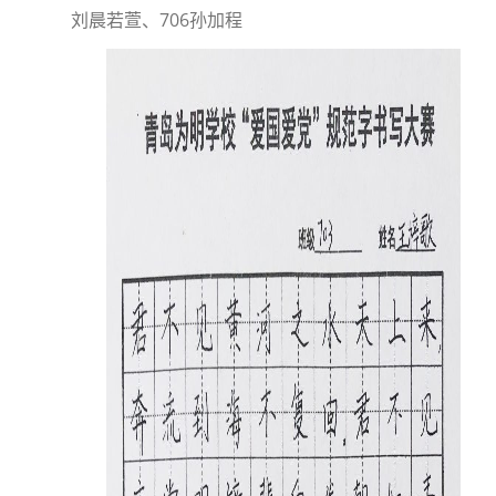
刘晨若萱、706孙加程