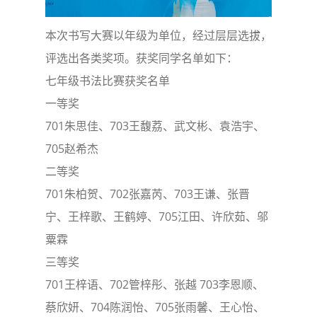
本次书写大赛以年级为单位，经过层层选拔，
评选出各类奖项。获奖同学名单如下：
七年级书法比赛获奖名单
一等奖
701朱思佳、703王馥荔、武文彬、袁浩宇、
705赵希杰
二等奖
701朱柏贺、702张嘉芮、703王谦、张晋
宁、王梓歌、王鹤婷、705江田、许欣茹、邬
粟霖
三等奖
701王梓语、702管梓彤、张越 703李恩顺、
蔡欣妍、704陈润怡、705张雨馨、王心怡、