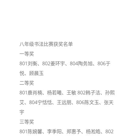
八年级书法比赛获奖名单
一等奖
801刘衡、802姜环宇、804陶务旭、806于
悦、顾晨玉
二等奖
801鹿肖楠、杨若曦、王敏 802韩子洁、孙熙
艾、804宁恬恬、王远朋、806陈文玉、张天
宇
三等奖
801陈婉馨、李季阳、郑惠予、杨淞皓、802